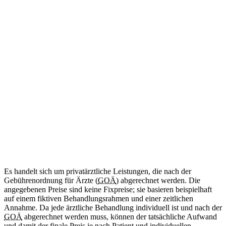
ab 34
€
(Abrechnung nach GOÄ)
Amtliche Bescheinigung für das Mitführen von benötigten
Medikamenten im Schengen-Raum.
Diese Leistung wird aktuell noch nicht angeboten.
Internationale Reisebescheinigung
Kommt bald
Zweisprachig (DE/EN)
ab 50
€
(Abrechnung nach GOÄ)
Ärztliche Bescheinigung für Reisen in Länder außerhalb des
Schengen-Raums.
Diese Leistung wird aktuell noch nicht angeboten.
Es handelt sich um privatärztliche Leistungen, die nach der
Gebührenordnung für Ärzte (
GOÄ
) abgerechnet werden. Die
angegebenen Preise sind keine Fixpreise; sie basieren beispielhaft
auf einem fiktiven Behandlungsrahmen und einer zeitlichen
Annahme. Da jede ärztliche Behandlung individuell ist und nach der
GOÄ
abgerechnet werden muss, können der tatsächliche Aufwand
und damit der finale Preis je nach Patient und individuellen