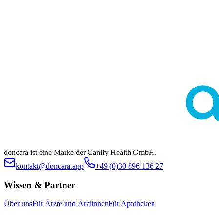
Diese Seite dient ausschließlich der allgemeinen Information und
ersetzt keine medizinische Beratung durch Ärztinnen oder Ärzte.
Die Inhalte sind nicht zur Eigendiagnose oder Selbstbehandlung
bestimmt. Ob eine bestimmte Behandlung im individuellen Fall
geeignet ist, klärt stets die ärztliche Indikationsstellung. Es werden
keine spezifischen Behandlungen oder Arzneimittel beworben.
doncara ist eine Marke der Canify Health GmbH.
kontakt@doncara.app
+49 (0)30 896 136 27
Wissen & Partner
Über uns
Für Ärzte und Ärztinnen
Für Apotheken