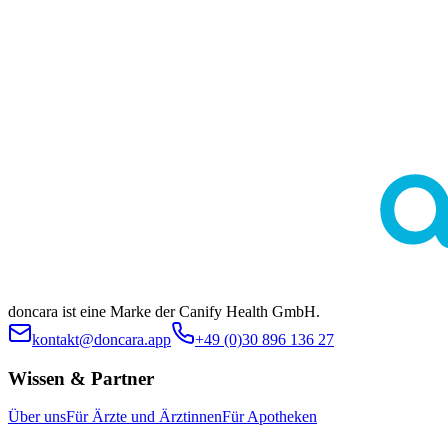
Diese Seite dient ausschließlich der allgemeinen Information und
ersetzt keine medizinische Beratung durch Ärztinnen oder Ärzte.
Die Inhalte sind nicht zur Eigendiagnose oder Selbstbehandlung
bestimmt. Ob eine bestimmte Behandlung im individuellen Fall
geeignet ist, klärt stets die ärztliche Indikationsstellung. Es werden
keine spezifischen Behandlungen oder Arzneimittel beworben.
doncara ist eine Marke der Canify Health GmbH.
kontakt@doncara.app
+49 (0)30 896 136 27
Wissen & Partner
Über uns
Für Ärzte und Ärztinnen
Für Apotheken