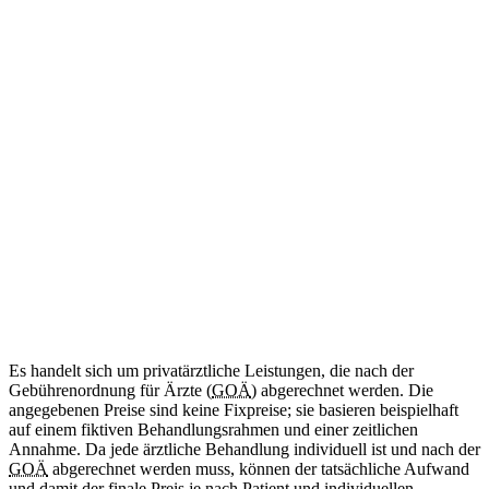
ab 34
€
(Abrechnung nach GOÄ)
Amtliche Bescheinigung für das Mitführen von benötigten
Medikamenten im Schengen-Raum.
Diese Leistung wird aktuell noch nicht angeboten.
Internationale Reisebescheinigung
Kommt bald
Zweisprachig (DE/EN)
ab 50
€
(Abrechnung nach GOÄ)
Ärztliche Bescheinigung für Reisen in Länder außerhalb des
Schengen-Raums.
Diese Leistung wird aktuell noch nicht angeboten.
Es handelt sich um privatärztliche Leistungen, die nach der
Gebührenordnung für Ärzte (
GOÄ
) abgerechnet werden. Die
angegebenen Preise sind keine Fixpreise; sie basieren beispielhaft
auf einem fiktiven Behandlungsrahmen und einer zeitlichen
Annahme. Da jede ärztliche Behandlung individuell ist und nach der
GOÄ
abgerechnet werden muss, können der tatsächliche Aufwand
und damit der finale Preis je nach Patient und individuellen