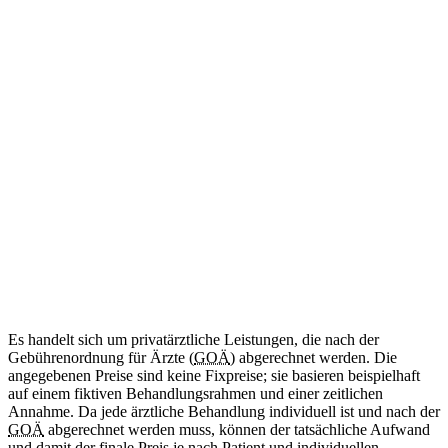
ab 34
€
(Abrechnung nach GOÄ)
Amtliche Bescheinigung für das Mitführen von benötigten
Medikamenten im Schengen-Raum.
Diese Leistung wird aktuell noch nicht angeboten.
Internationale Reisebescheinigung
Kommt bald
Zweisprachig (DE/EN)
ab 50
€
(Abrechnung nach GOÄ)
Ärztliche Bescheinigung für Reisen in Länder außerhalb des
Schengen-Raums.
Diese Leistung wird aktuell noch nicht angeboten.
Es handelt sich um privatärztliche Leistungen, die nach der
Gebührenordnung für Ärzte (
GOÄ
) abgerechnet werden. Die
angegebenen Preise sind keine Fixpreise; sie basieren beispielhaft
auf einem fiktiven Behandlungsrahmen und einer zeitlichen
Annahme. Da jede ärztliche Behandlung individuell ist und nach der
GOÄ
abgerechnet werden muss, können der tatsächliche Aufwand
und damit der finale Preis je nach Patient und individuellen