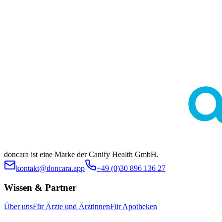
Diese Seite dient ausschließlich der allgemeinen Information und
ersetzt keine medizinische Beratung durch Ärztinnen oder Ärzte.
Die Inhalte sind nicht zur Eigendiagnose oder Selbstbehandlung
bestimmt. Ob eine bestimmte Behandlung im individuellen Fall
geeignet ist, klärt stets die ärztliche Indikationsstellung. Es werden
keine spezifischen Behandlungen oder Arzneimittel beworben.
doncara ist eine Marke der Canify Health GmbH.
kontakt@doncara.app
+49 (0)30 896 136 27
Wissen & Partner
Über uns
Für Ärzte und Ärztinnen
Für Apotheken