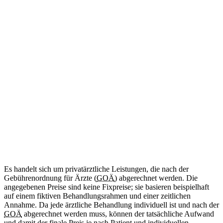
ab 34
€
(Abrechnung nach GOÄ)
Amtliche Bescheinigung für das Mitführen von benötigten
Medikamenten im Schengen-Raum.
Diese Leistung wird aktuell noch nicht angeboten.
Internationale Reisebescheinigung
Kommt bald
Zweisprachig (DE/EN)
ab 50
€
(Abrechnung nach GOÄ)
Ärztliche Bescheinigung für Reisen in Länder außerhalb des
Schengen-Raums.
Diese Leistung wird aktuell noch nicht angeboten.
Es handelt sich um privatärztliche Leistungen, die nach der
Gebührenordnung für Ärzte (
GOÄ
) abgerechnet werden. Die
angegebenen Preise sind keine Fixpreise; sie basieren beispielhaft
auf einem fiktiven Behandlungsrahmen und einer zeitlichen
Annahme. Da jede ärztliche Behandlung individuell ist und nach der
GOÄ
abgerechnet werden muss, können der tatsächliche Aufwand
und damit der finale Preis je nach Patient und individuellen