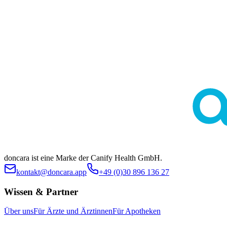
Diese Seite dient ausschließlich der allgemeinen Information und
ersetzt keine medizinische Beratung durch Ärztinnen oder Ärzte.
Die Inhalte sind nicht zur Eigendiagnose oder Selbstbehandlung
bestimmt. Ob eine bestimmte Behandlung im individuellen Fall
geeignet ist, klärt stets die ärztliche Indikationsstellung. Es werden
keine spezifischen Behandlungen oder Arzneimittel beworben.
doncara ist eine Marke der Canify Health GmbH.
kontakt@doncara.app
+49 (0)30 896 136 27
Wissen & Partner
Über uns
Für Ärzte und Ärztinnen
Für Apotheken