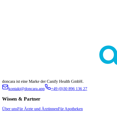
Diese Seite dient ausschließlich der allgemeinen Information und
ersetzt keine medizinische Beratung durch Ärztinnen oder Ärzte.
Die Inhalte sind nicht zur Eigendiagnose oder Selbstbehandlung
bestimmt. Ob eine bestimmte Behandlung im individuellen Fall
geeignet ist, klärt stets die ärztliche Indikationsstellung. Es werden
keine spezifischen Behandlungen oder Arzneimittel beworben.
doncara ist eine Marke der Canify Health GmbH.
kontakt@doncara.app
+49 (0)30 896 136 27
Wissen & Partner
Über uns
Für Ärzte und Ärztinnen
Für Apotheken