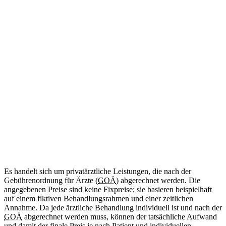
ab 34
€
(Abrechnung nach GOÄ)
Amtliche Bescheinigung für das Mitführen von benötigten
Medikamenten im Schengen-Raum.
Diese Leistung wird aktuell noch nicht angeboten.
Internationale Reisebescheinigung
Kommt bald
Zweisprachig (DE/EN)
ab 50
€
(Abrechnung nach GOÄ)
Ärztliche Bescheinigung für Reisen in Länder außerhalb des
Schengen-Raums.
Diese Leistung wird aktuell noch nicht angeboten.
Es handelt sich um privatärztliche Leistungen, die nach der
Gebührenordnung für Ärzte (
GOÄ
) abgerechnet werden. Die
angegebenen Preise sind keine Fixpreise; sie basieren beispielhaft
auf einem fiktiven Behandlungsrahmen und einer zeitlichen
Annahme. Da jede ärztliche Behandlung individuell ist und nach der
GOÄ
abgerechnet werden muss, können der tatsächliche Aufwand
und damit der finale Preis je nach Patient und individuellen