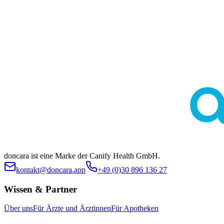
Diese Seite dient ausschließlich der allgemeinen Information und
ersetzt keine medizinische Beratung durch Ärztinnen oder Ärzte.
Die Inhalte sind nicht zur Eigendiagnose oder Selbstbehandlung
bestimmt. Ob eine bestimmte Behandlung im individuellen Fall
geeignet ist, klärt stets die ärztliche Indikationsstellung. Es werden
keine spezifischen Behandlungen oder Arzneimittel beworben.
doncara ist eine Marke der Canify Health GmbH.
kontakt@doncara.app
+49 (0)30 896 136 27
Wissen & Partner
Über uns
Für Ärzte und Ärztinnen
Für Apotheken