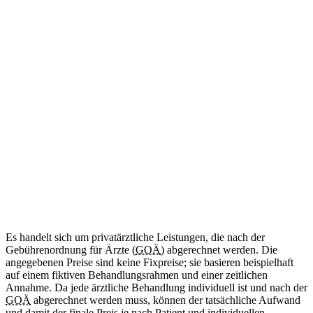
ab 34
€
(Abrechnung nach GOÄ)
Amtliche Bescheinigung für das Mitführen von benötigten
Medikamenten im Schengen-Raum.
Diese Leistung wird aktuell noch nicht angeboten.
Internationale Reisebescheinigung
Kommt bald
Zweisprachig (DE/EN)
ab 50
€
(Abrechnung nach GOÄ)
Ärztliche Bescheinigung für Reisen in Länder außerhalb des
Schengen-Raums.
Diese Leistung wird aktuell noch nicht angeboten.
Es handelt sich um privatärztliche Leistungen, die nach der
Gebührenordnung für Ärzte (
GOÄ
) abgerechnet werden. Die
angegebenen Preise sind keine Fixpreise; sie basieren beispielhaft
auf einem fiktiven Behandlungsrahmen und einer zeitlichen
Annahme. Da jede ärztliche Behandlung individuell ist und nach der
GOÄ
abgerechnet werden muss, können der tatsächliche Aufwand
und damit der finale Preis je nach Patient und individuellen