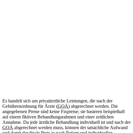
ab 34
€
(Abrechnung nach GOÄ)
Amtliche Bescheinigung für das Mitführen von benötigten
Medikamenten im Schengen-Raum.
Diese Leistung wird aktuell noch nicht angeboten.
Internationale Reisebescheinigung
Kommt bald
Zweisprachig (DE/EN)
ab 50
€
(Abrechnung nach GOÄ)
Ärztliche Bescheinigung für Reisen in Länder außerhalb des
Schengen-Raums.
Diese Leistung wird aktuell noch nicht angeboten.
Es handelt sich um privatärztliche Leistungen, die nach der
Gebührenordnung für Ärzte (
GOÄ
) abgerechnet werden. Die
angegebenen Preise sind keine Fixpreise; sie basieren beispielhaft
auf einem fiktiven Behandlungsrahmen und einer zeitlichen
Annahme. Da jede ärztliche Behandlung individuell ist und nach der
GOÄ
abgerechnet werden muss, können der tatsächliche Aufwand
und damit der finale Preis je nach Patient und individuellen