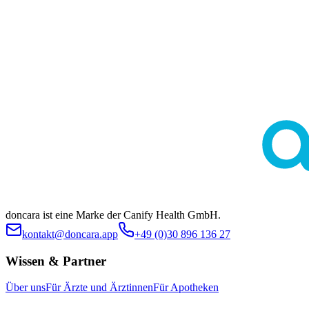
Diese Seite dient ausschließlich der allgemeinen Information und
ersetzt keine medizinische Beratung durch Ärztinnen oder Ärzte.
Die Inhalte sind nicht zur Eigendiagnose oder Selbstbehandlung
bestimmt. Ob eine bestimmte Behandlung im individuellen Fall
geeignet ist, klärt stets die ärztliche Indikationsstellung. Es werden
keine spezifischen Behandlungen oder Arzneimittel beworben.
doncara ist eine Marke der Canify Health GmbH.
kontakt@doncara.app
+49 (0)30 896 136 27
Wissen & Partner
Über uns
Für Ärzte und Ärztinnen
Für Apotheken