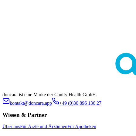
Diese Seite dient ausschließlich der allgemeinen Information und
ersetzt keine medizinische Beratung durch Ärztinnen oder Ärzte.
Die Inhalte sind nicht zur Eigendiagnose oder Selbstbehandlung
bestimmt. Ob eine bestimmte Behandlung im individuellen Fall
geeignet ist, klärt stets die ärztliche Indikationsstellung. Es werden
keine spezifischen Behandlungen oder Arzneimittel beworben.
doncara ist eine Marke der Canify Health GmbH.
kontakt@doncara.app
+49 (0)30 896 136 27
Wissen & Partner
Über uns
Für Ärzte und Ärztinnen
Für Apotheken