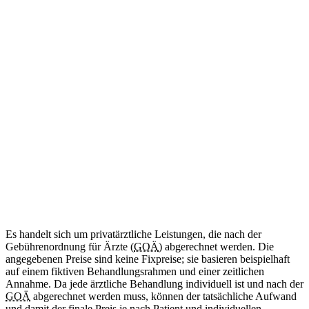
ab 34
€
(Abrechnung nach GOÄ)
Amtliche Bescheinigung für das Mitführen von benötigten
Medikamenten im Schengen-Raum.
Diese Leistung wird aktuell noch nicht angeboten.
Internationale Reisebescheinigung
Kommt bald
Zweisprachig (DE/EN)
ab 50
€
(Abrechnung nach GOÄ)
Ärztliche Bescheinigung für Reisen in Länder außerhalb des
Schengen-Raums.
Diese Leistung wird aktuell noch nicht angeboten.
Es handelt sich um privatärztliche Leistungen, die nach der
Gebührenordnung für Ärzte (
GOÄ
) abgerechnet werden. Die
angegebenen Preise sind keine Fixpreise; sie basieren beispielhaft
auf einem fiktiven Behandlungsrahmen und einer zeitlichen
Annahme. Da jede ärztliche Behandlung individuell ist und nach der
GOÄ
abgerechnet werden muss, können der tatsächliche Aufwand
und damit der finale Preis je nach Patient und individuellen