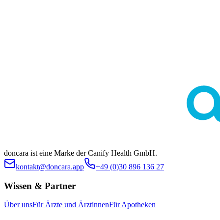
Diese Seite dient ausschließlich der allgemeinen Information und
ersetzt keine medizinische Beratung durch Ärztinnen oder Ärzte.
Die Inhalte sind nicht zur Eigendiagnose oder Selbstbehandlung
bestimmt. Ob eine bestimmte Behandlung im individuellen Fall
geeignet ist, klärt stets die ärztliche Indikationsstellung. Es werden
keine spezifischen Behandlungen oder Arzneimittel beworben.
doncara ist eine Marke der Canify Health GmbH.
kontakt@doncara.app
+49 (0)30 896 136 27
Wissen & Partner
Über uns
Für Ärzte und Ärztinnen
Für Apotheken