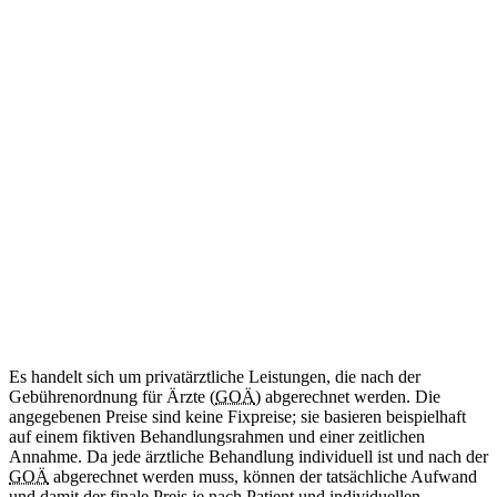
ab 34
€
(Abrechnung nach GOÄ)
Amtliche Bescheinigung für das Mitführen von benötigten
Medikamenten im Schengen-Raum.
Diese Leistung wird aktuell noch nicht angeboten.
Internationale Reisebescheinigung
Kommt bald
Zweisprachig (DE/EN)
ab 50
€
(Abrechnung nach GOÄ)
Ärztliche Bescheinigung für Reisen in Länder außerhalb des
Schengen-Raums.
Diese Leistung wird aktuell noch nicht angeboten.
Es handelt sich um privatärztliche Leistungen, die nach der
Gebührenordnung für Ärzte (
GOÄ
) abgerechnet werden. Die
angegebenen Preise sind keine Fixpreise; sie basieren beispielhaft
auf einem fiktiven Behandlungsrahmen und einer zeitlichen
Annahme. Da jede ärztliche Behandlung individuell ist und nach der
GOÄ
abgerechnet werden muss, können der tatsächliche Aufwand
und damit der finale Preis je nach Patient und individuellen