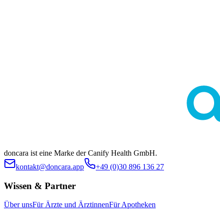
Diese Seite dient ausschließlich der allgemeinen Information und
ersetzt keine medizinische Beratung durch Ärztinnen oder Ärzte.
Die Inhalte sind nicht zur Eigendiagnose oder Selbstbehandlung
bestimmt. Ob eine bestimmte Behandlung im individuellen Fall
geeignet ist, klärt stets die ärztliche Indikationsstellung. Es werden
keine spezifischen Behandlungen oder Arzneimittel beworben.
doncara ist eine Marke der Canify Health GmbH.
kontakt@doncara.app
+49 (0)30 896 136 27
Wissen & Partner
Über uns
Für Ärzte und Ärztinnen
Für Apotheken