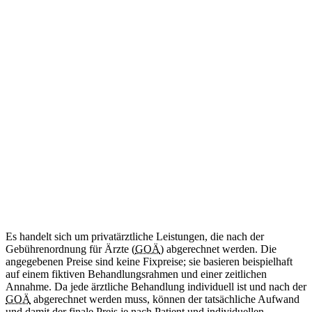
ab 34
€
(Abrechnung nach GOÄ)
Amtliche Bescheinigung für das Mitführen von benötigten
Medikamenten im Schengen-Raum.
Diese Leistung wird aktuell noch nicht angeboten.
Internationale Reisebescheinigung
Kommt bald
Zweisprachig (DE/EN)
ab 50
€
(Abrechnung nach GOÄ)
Ärztliche Bescheinigung für Reisen in Länder außerhalb des
Schengen-Raums.
Diese Leistung wird aktuell noch nicht angeboten.
Es handelt sich um privatärztliche Leistungen, die nach der
Gebührenordnung für Ärzte (
GOÄ
) abgerechnet werden. Die
angegebenen Preise sind keine Fixpreise; sie basieren beispielhaft
auf einem fiktiven Behandlungsrahmen und einer zeitlichen
Annahme. Da jede ärztliche Behandlung individuell ist und nach der
GOÄ
abgerechnet werden muss, können der tatsächliche Aufwand
und damit der finale Preis je nach Patient und individuellen