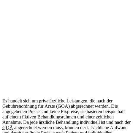
ab 34
€
(Abrechnung nach GOÄ)
Amtliche Bescheinigung für das Mitführen von benötigten
Medikamenten im Schengen-Raum.
Diese Leistung wird aktuell noch nicht angeboten.
Internationale Reisebescheinigung
Kommt bald
Zweisprachig (DE/EN)
ab 50
€
(Abrechnung nach GOÄ)
Ärztliche Bescheinigung für Reisen in Länder außerhalb des
Schengen-Raums.
Diese Leistung wird aktuell noch nicht angeboten.
Es handelt sich um privatärztliche Leistungen, die nach der
Gebührenordnung für Ärzte (
GOÄ
) abgerechnet werden. Die
angegebenen Preise sind keine Fixpreise; sie basieren beispielhaft
auf einem fiktiven Behandlungsrahmen und einer zeitlichen
Annahme. Da jede ärztliche Behandlung individuell ist und nach der
GOÄ
abgerechnet werden muss, können der tatsächliche Aufwand
und damit der finale Preis je nach Patient und individuellen