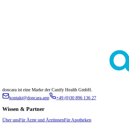
Diese Seite dient ausschließlich der allgemeinen Information und
ersetzt keine medizinische Beratung durch Ärztinnen oder Ärzte.
Die Inhalte sind nicht zur Eigendiagnose oder Selbstbehandlung
bestimmt. Ob eine bestimmte Behandlung im individuellen Fall
geeignet ist, klärt stets die ärztliche Indikationsstellung. Es werden
keine spezifischen Behandlungen oder Arzneimittel beworben.
doncara ist eine Marke der Canify Health GmbH.
kontakt@doncara.app
+49 (0)30 896 136 27
Wissen & Partner
Über uns
Für Ärzte und Ärztinnen
Für Apotheken